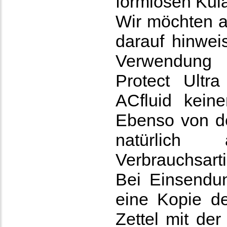
formlosen Kula
Wir möchten a
darauf hinwei
Verwendung a
Protect Ultra
ACfluid kein
Ebenso von de
natürlich 
Verbrauchsarti
Bei Einsendun
eine Kopie d
Zettel mit de